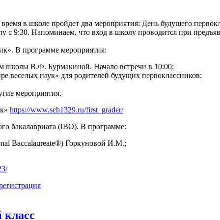
то время в школе пройдет два мероприятия: День будущего перво
олу с 9:30. Напоминаем, что вход в школу проводится при предъ
к». В программе мероприятия:
м школы В.Ф. Бурмакиной. Начало встречи в 10:00;
ре веселых наук» для родителей будущих первоклассников;
угие мероприятия.
ик»
https://www.sch1329.ru/first_grader/
о бакалавриата (IBO). В программе:
nal Baccalaureate®) Горкуновой И.М.;
23/
регистрация
 класс