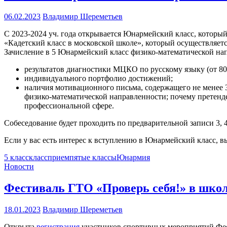
06.02.2023
Владимир Шереметьев
С 2023-2024 уч. года открывается Юнармейский класс, которы
«Кадетский класс в московской школе», который осуществля
Зачисление в 5 Юнармейский класс физико-математической на
результатов диагностики МЦКО по русскому языку (от 80 д
индивидуального портфолио достижений;
наличия мотивационного письма, содержащего не менее 3
физико-математической направленности; почему претенде
профессиональной сфере.
Собеседование будет проходить по предварительной записи 3, 4,
Если у вас есть интерес к вступлению в Юнармейский класс, 
5 класс
класс
прием
пятые классы
Юнармия
Новости
Фестиваль ГТО «Проверь себя!» в шко
18.01.2023
Владимир Шереметьев
Открыта
регистрация
участников спортивных мероприятий Фес