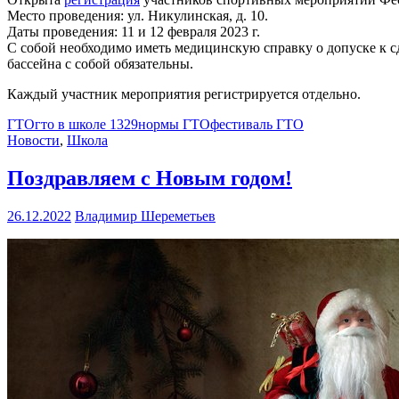
Место проведения: ул. Никулинская, д. 10.
Даты проведения: 11 и 12 февраля 2023 г.
С собой необходимо иметь медицинскую справку о допуске к 
бассейна с собой обязательны.
Каждый участник мероприятия регистрируется отдельно.
ГТО
гто в школе 1329
нормы ГТО
фестиваль ГТО
Новости
,
Школа
Поздравляем с Новым годом!
26.12.2022
Владимир Шереметьев