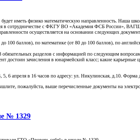
й будет иметь физико математическую направленность. Наша шк
ется в сотрудничестве с ФKГУ ВО «Академия ФСБ России», ВАГ
правленности осуществляется на основании следующих докумен
о 100 баллов), по математике (от 80 до 100 баллов), по английск
 обязательных разделов с информацией по следующим вопросам:
нт достоин зачисления в юнармейский класс; какие карьерные це
 5, 6 апреля в 16 часов по адресу: ул. Никулинская, д.10. Форма
вышлите, пожалуйста, выше перечисленные документы на электр
ле № 1329
тиваля ГТО «Проверь себя!» в школе № 1329.