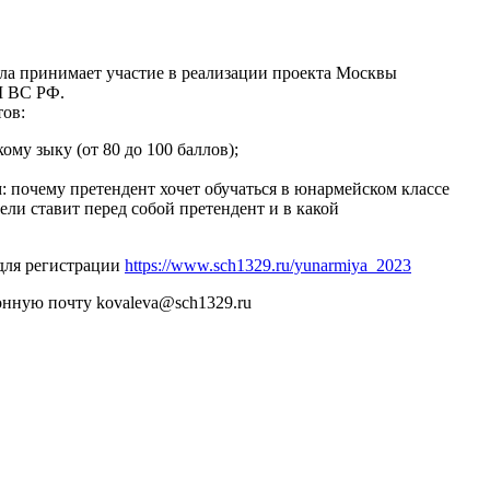
ола принимает участие в реализации проекта Москвы
Ш ВС РФ.
тов:
ому зыку (от 80 до 100 баллов);
 почему претендент хочет обучаться в юнармейском классе
ли ставит перед собой претендент и в какой
 для регистрации
https://www.sch1329.ru/yunarmiya_2023
онную почту kovaleva@sch1329.ru